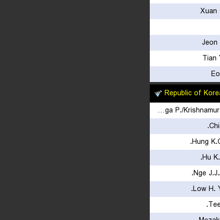
Xuan 
Jeon 
Tian
Eo
Republic of Kore
Garaga P./Krishnamurthy Roy P.
Chi
Hung K.C
Hu K.
Nge J.J
Low H. Y
Tee