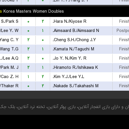
 S./Oku Y.
۲
۰
Lin Y. F./Yang J. Y.
Finis
a
Korea Masters Women Doubles
 S./Park S.
۰
۲
Hara N./Kiyose R.
Finis
/Lee Y. W.
۰
۱
Aimsaard B./Aimsaard N.
Postp
Yang C. Y.
۲
۰
Cheng S.H./Chong J.Y.
Finis
Wang T.G.
۲
۱
Kamata N./Taguchi M.
Finis
./Lee A.Q.
۲
۰
Jo Y. N./Kim Y. R.
Finis
/Park M. J.
۲
۱
Hiramoto R./Ishikawa K.
Finis
/Cao Z. H.
۱
۲
Kim Y.J./Lee Y.L.
Finis
/Thaker R.
۰
۲
Nakade S./Takahashi M.
Finis
 و دارای بازی انفجار آنلاین، بازی پوکر آنلاین، تخته نرد آنلاین، بلک جک