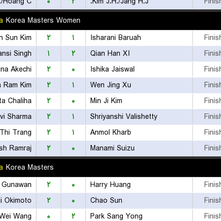
./Hoang C.
۰
۲
Kim J.H./Jang H.J.
Finis
a
Korea Masters Women
n Sun Kim
۲
۱
Isharani Baruah
Finis
nsi Singh
۱
۲
Qian Han XI
Finis
ina Akechi
۲
۰
Ishika Jaiswal
Finis
 Ram Kim
۲
۱
Wen Jing Xu
Finis
ta Chaliha
۲
۰
Min Ji Kim
Finis
vi Sharma
۲
۱
Shriyanshi Valishetty
Finis
Thi Trang
۲
۱
Anmol Kharb
Finis
۲
۰
Manami Suizu
Finis
a
Korea Masters
 Gunawan
۲
۰
Harry Huang
Finis
i Okimoto
۲
۰
Chao Sun
Finis
Wei Wang
۰
۲
Park Sang Yong
Finis