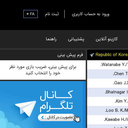
FA
ثبت نام
ورود به حساب کاربری
کازینو آنلاین
پشتیبانی
راهنما
فرم پیش بینی
Republic of Kore
Watanabe Y./
برای پیش بینی، ضریب بازی مورد نظر
خود را انتخاب کنید
Chen T.
Gao J.
Bhatnagar I.
Kim Y.
Loo B. K./M
Kawabe H./I