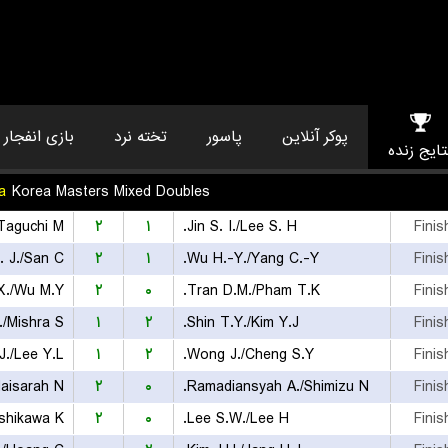
پوکر آنلاین
پاسور
تخته نرد
بازی انفجار
تایج زنده
a
Korea Masters Mixed Doubles
Taguchi M.
۲
۱
Jin S. I./Lee S. H.
Finis
 J./San C.
۲
۱
Wu H.-Y./Yang C.-Y.
Finis
X./Wu M.Y.
۲
۰
Tran D.M./Pham T.K.
Finis
/Mishra S.
۱
۲
Shin T.Y./Kim Y.J.
Finis
J./Lee Y.L.
۱
۲
Wong J./Cheng S.Y.
Finis
aisarah N.
۲
۰
Ramadiansyah A./Shimizu N.
Finis
shikawa K.
۲
۰
Lee S.W./Lee H.
Finis