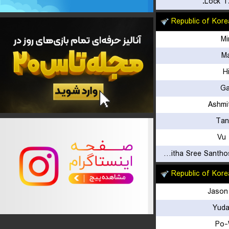
Lock T
Republic of Kore
Mi
Ma
H
Ga
Ashmi
Tan
Vu 
Rakshitha Sree Santhosh Ramraj
Republic of Kore
Jason
Yuda
Po-