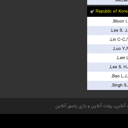
Mezaki
Republic of Kore
Moon I.
Lee S. J.
Lin C-C./
Luo Y./
Lam L
Lee S. H.
Bao L.J.
Singh S.
 آنلاین، رولت آنلاین و بازی پاسور آنلاین