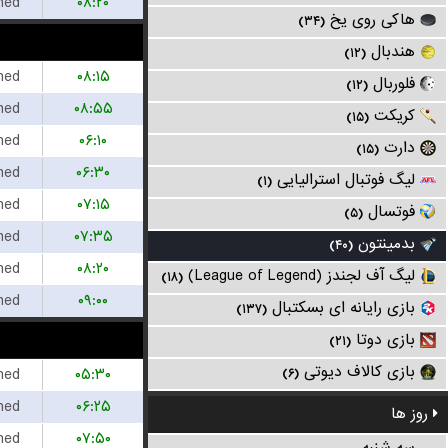
hed
۰۸:۲۰
هاکی روی یخ
(۳۴)
هندبال
(۱۲)
hed
۰۸:۱۵
فلوربال
(۱۲)
hed
۰۸:۵۵
کریکت
(۱۵)
hed
۰۶:۱۰
دارت
(۱۵)
hed
۰۶:۳۰
لیگ فوتبال استرالیایی
(۱)
hed
۰۷:۱۵
فوتسال
(۵)
hed
۰۷:۳۵
بدمینتون
(۴۰)
hed
۰۸:۲۰
لیگ آف لجندز (League of Legend)
(۱۸)
hed
۰۹:۰۰
بازی رایانه ای بسکتبال
(۱۳۷)
بازی دوتا
(۲۱)
بازی کالاف دیوتی
hed
۰۵:۳۰
(۶)
hed
۰۶:۲۵
روز ها
hed
۰۷:۵۰