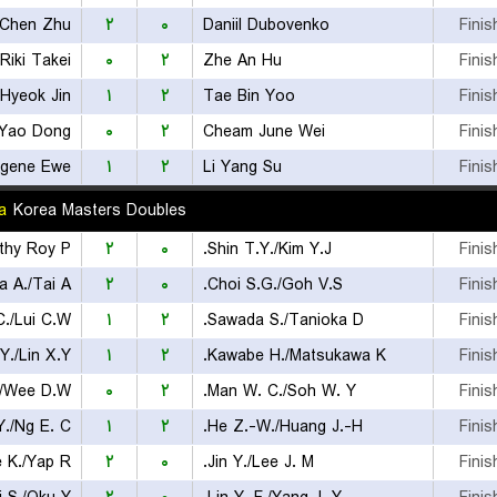
Chen Zhu
۲
۰
Daniil Dubovenko
Finis
Riki Takei
۰
۲
Zhe An Hu
Finis
Hyeok Jin
۱
۲
Tae Bin Yoo
Finis
 Yao Dong
۰
۲
Cheam June Wei
Finis
gene Ewe
۱
۲
Li Yang Su
Finis
a
Korea Masters Doubles
۲
۰
Shin T.Y./Kim Y.J.
Finis
a A./Tai A.
۲
۰
Choi S.G./Goh V.S.
Finis
./Lui C.W.
۱
۲
Sawada S./Tanioka D.
Finis
Y./Lin X.Y.
۱
۲
Kawabe H./Matsukawa K.
Finis
./Wee D.W.
۰
۲
Man W. C./Soh W. Y.
Finis
./Ng E. C.
۱
۲
He Z.-W./Huang J.-H.
Finis
 K./Yap R.
۲
۰
Jin Y./Lee J. M.
Finis