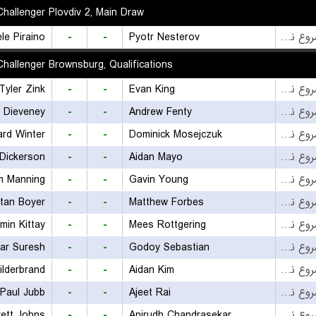
hallenger Plovdiv 2, Main Draw
le Piraino
-
-
Pyotr Nesterov
بازی شروع نشده است
hallenger Brownsburg, Qualifications
Tyler Zink
-
-
Evan King
بازی شروع نشده است
i Dieveney
-
-
Andrew Fenty
بازی شروع نشده است
rd Winter
-
-
Dominick Mosejczuk
بازی شروع نشده است
Dickerson
-
-
Aidan Mayo
بازی شروع نشده است
am Manning
-
-
Gavin Young
بازی شروع نشده است
stan Boyer
-
-
Matthew Forbes
بازی شروع نشده است
min Kittay
-
-
Mees Rottgering
بازی شروع نشده است
ar Suresh
-
-
Godoy Sebastian
بازی شروع نشده است
ilderbrand
-
-
Aidan Kim
بازی شروع نشده است
Paul Jubb
-
-
Ajeet Rai
بازی شروع نشده است
rett Johns
-
-
Anirudh Chandrasekar
بازی شروع نشده است