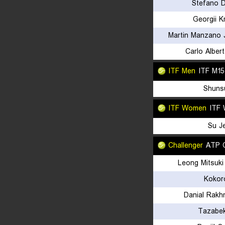
Stefano D
Georgii K
Martin Manzano 
Carlo Alber
ITF Men
ITF M15
Shunsu
ITF Women
ITF 
Su J
Challenger
ATP C
Leong Mitsuki
Kokor
Danial Rakh
Tazabek