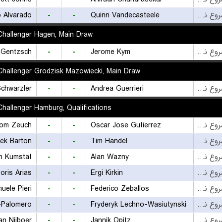
o Alvarado
-
-
Quinn Vandecasteele
بازی شروع نشده است
hallenger Hagen, Main Draw
Gentzsch
-
-
Jerome Kym
بازی شروع نشده است
hallenger Grodzisk Mazowiecki, Main Draw
Schwarzler
-
-
Andrea Guerrieri
بازی شروع نشده است
hallenger Hamburg, Qualifications
om Zeuch
-
-
Oscar Jose Gutierrez
بازی شروع نشده است
ek Barton
-
-
Tim Handel
بازی شروع نشده است
n Kumstat
-
-
Alan Wazny
بازی شروع نشده است
oris Arias
-
-
Ergi Kirkin
بازی شروع نشده است
uele Pieri
-
-
Federico Zeballos
بازی شروع نشده است
-Palomero
-
-
Fryderyk Lechno-Wasiutynski
بازی شروع نشده است
an Nijboer
-
-
Jannik Opitz
بازی شروع نشده است