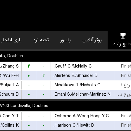
بازی انفجار
تخته نرد
پاسور
پوکر آنلاین
نتایج زند
to, Doubles
./Zhang S.
۲
۰
Gauff C./McNally C.
Finis
X./Wu F-H.
۰
۲
Mertens E./Shnaider D.
Finis
Sutjiadi A.
-
-
Mihalikova T./Nicholls O.
بازی شروع نشده است
Schuurs D.
-
-
Errani S./Melichar-Martinez N.
بازی شروع نشده است
W100 Landisville, Doubles
/ Cho Y.T.
-
-
Osborne A./Wong Hong Y.C.
Finis
Collins K.
-
-
Harrison C./Hewitt D.
Finis