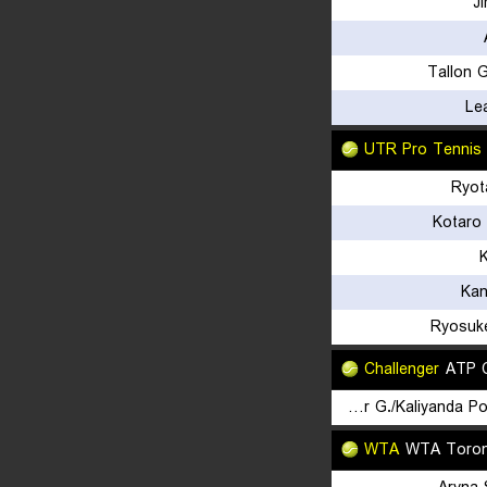
Ji
Tallon 
Le
UTR Pro Tennis
Ryot
Kotaro 
K
Kan
Ryosuk
Challenger
ATP C
Escobar G./Kaliyanda Poonacha N.
WTA
WTA Toron