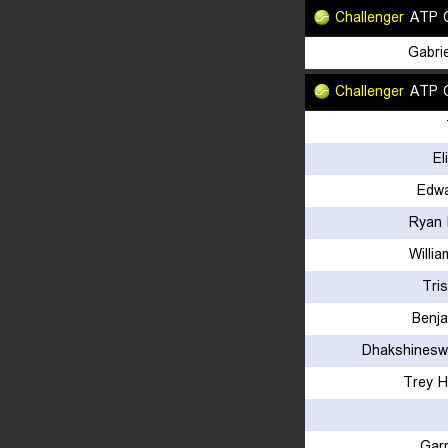
Challenger
ATP C
Gabrie
Challenger
ATP C
El
Edwa
Ryan 
Willi
Tri
Benja
Dhakshinesw
Trey H
Gar