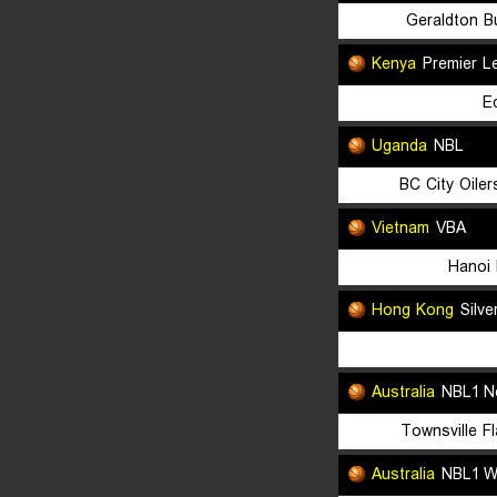
Geraldton B
Kenya
Premier L
E
Uganda
NBL
BC City Oile
Vietnam
VBA
Hanoi 
Hong Kong
Silve
Australia
NBL1 N
Townsville F
Australia
NBL1 