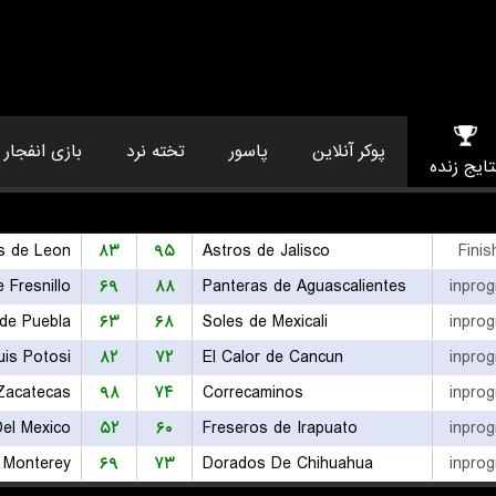
پوکر آنلاین
پاسور
تخته نرد
بازی انفجار
تایج زنده
s de Leon
۸۳
۹۵
Astros de Jalisco
Finis
 Fresnillo
۶۹
۸۸
Panteras de Aguascalientes
inprog
de Puebla
۶۳
۶۸
Soles de Mexicali
inprog
is Potosi
۸۲
۷۲
El Calor de Cancun
inprog
Zacatecas
۹۸
۷۴
Correcaminos
inprog
Del Mexico
۵۲
۶۰
Freseros de Irapuato
inprog
 Monterey
۶۹
۷۳
Dorados De Chihuahua
inprog