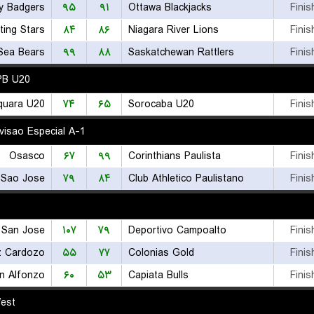
y Badgers
۹۵
۹۱
Ottawa Blackjacks
Finis
ing Stars
۸۴
۸۶
Niagara River Lions
Finis
Sea Bears
۹۹
۸۸
Saskatchewan Rattlers
Finis
FPB U20
quara U20
۷۴
۶۵
Sorocaba U20
Finis
ivisao Especial A-1
Osasco
۶۷
۹۹
Corinthians Paulista
Finis
 Sao Jose
۷۹
۸۴
Club Athletico Paulistano
Finis
 San Jose
۱۰۷
۷۹
Deportivo Campoalto
Finis
ez Cardozo
۵۵
۷۷
Colonias Gold
Finis
n Alfonzo
۶۰
۵۳
Capiata Bulls
Finis
est