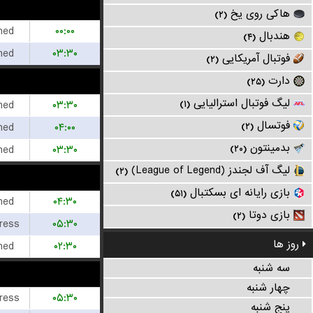
هاکی روی یخ
(۲)
hed
۰۰:۰۰
هندبال
(۴)
hed
۰۳:۳۰
فوتبال آمریکایی
(۲)
دارت
(۲۵)
لیگ فوتبال استرالیایی
hed
۰۳:۳۰
(۱)
فوتسال
hed
۰۴:۰۰
(۲)
بدمینتون
hed
۰۳:۳۰
(۲۰)
لیگ آف لجندز (League of Legend)
(۲)
بازی رایانه ای بسکتبال
(۵۱)
hed
۰۴:۳۰
بازی دوتا
(۲)
ress
۰۵:۳۰
روز ها
hed
۰۲:۳۰
سه شنبه
چهار شنبه
ress
۰۵:۳۰
پنج شنبه