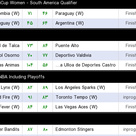
iCup Women - South America Qualifier
ombia (W)
۷۱
۴۶
Paraguay (W)
Finis
uguay (W)
۴۵
۶۴
Argentina (W)
Finis
 de Talca
۷۳
۸۴
Puente Alto
Finis
ol Osorno
۷۰
۷۷
Deportivo Valdivia
Finis
as Animas
۱۰۴
۵۶
Naviera Ulloa de Deportes Castro
Finis
BA Including Playoffs
 Lynx (W)
۸۲
۸۹
Los Angeles Sparks (W)
Finis
d Fire (W)
۹۱
۸۳
Toronto Tempo (W)
inprog
 Fever (W)
۸۴
۸۶
Las Vegas Aces (W)
Finis
r Bandits
۸۷
۸۰
Edmonton Stingers
inprog