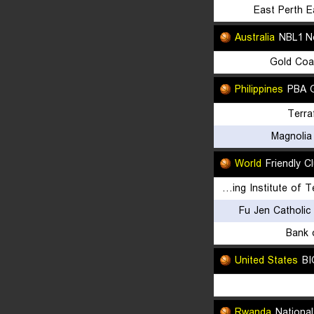
East Perth E
Australia
NBL1 N
Gold Coa
Philippines
PBA 
Terra
Magnolia
World
Friendly C
Lee Ming Institute of Technology
Fu Jen Catholic 
Bank 
United States
BI
Rwanda
Nationa