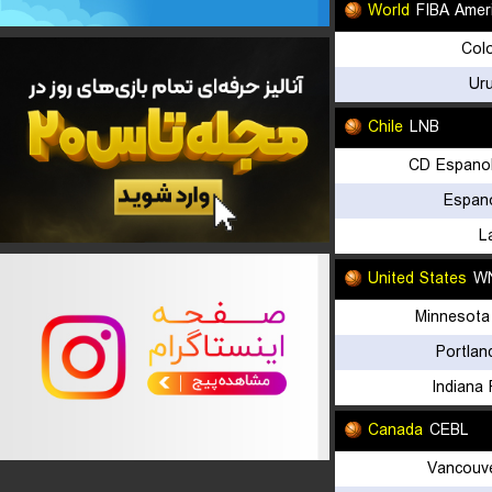
World
FIBA Amer
Col
Ur
Chile
LNB
CD Espanol
Espan
L
United States
WN
Minnesota
Portlan
Indiana
Canada
CEBL
Vancouve