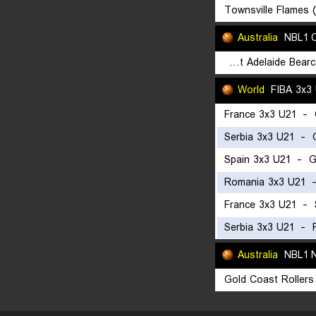
Townsville Flames 
Australia
NBL1 C
West Adelaide Bearcats (W)
World
FIBA 3x3 
France 3x3 U21
-
Serbia 3x3 U21
-
Spain 3x3 U21
-
G
Romania 3x3 U21
France 3x3 U21
-
Serbia 3x3 U21
-
Australia
NBL1 N
Gold Coast Rollers