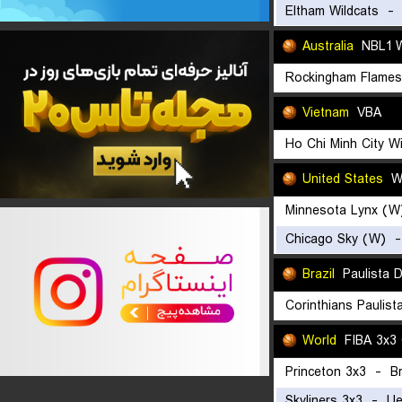
Eltham Wildcats
Australia
NBL1 
Rockingham Flame
Vietnam
VBA
Ho Chi Minh City W
United States
WN
Minnesota Lynx (W
Chicago Sky (W)
Brazil
Paulista D
Corinthians Paulist
World
FIBA 3x3 
Princeton 3x3
-
B
Skyliners 3x3
-
Ue