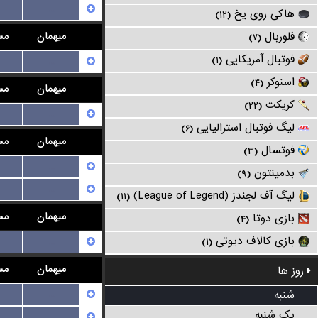
...
هاکی روی یخ
(۱۲)
میهمان
مس
فلوربال
(۷)
فوتبال آمریکایی
...
(۱)
اسنوکر
(۴)
میهمان
مس
کریکت
(۲۲)
...
لیگ فوتبال استرالیایی
(۶)
میهمان
مس
فوتسال
(۳)
...
بدمینتون
(۹)
...
لیگ آف لجندز (League of Legend)
(۱۱)
میهمان
مس
بازی دوتا
(۴)
بازی کالاف دیوتی
...
(۱)
میهمان
مس
روز ها
...
شنبه
یک شنبه
...