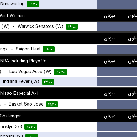
-
Nunawading
...
...
۱۲:۳۰
West Women
میزبان
اوی
s (W)
-
Warwick Senators (W)
...
...
۱۴:۰۰
اوی
میزبان
ings
-
Saigon Heat
...
...
۱۶:۰۰
BA Including Playoffs
میزبان
اوی
)
-
Las Vegas Aces (W)
...
...
۲۰:۳۰
-
Indiana Fever (W)
...
...
۲۳:۰۰
ivisao Especial A-1
میزبان
اوی
a
-
Basket Sao Jose
...
...
۲۱:۳۰
Challenger
میزبان
اوی
rooklyn 3x3
...
...
۱۸:۳۰
nohara 3x3
...
...