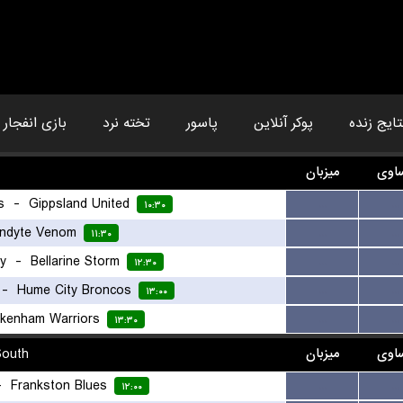
تایج زنده
پوکر آنلاین
پاسور
تخته نرد
بازی انفجار
اوی
میزبان
s
-
Gippsland United
...
...
۱۰:۳۰
ndyte Venom
...
...
۱۱:۳۰
ty
-
Bellarine Storm
...
...
۱۲:۳۰
-
Hume City Broncos
...
...
۱۳:۰۰
kenham Warriors
...
...
۱۳:۳۰
outh
میزبان
اوی
-
Frankston Blues
...
...
۱۲:۰۰