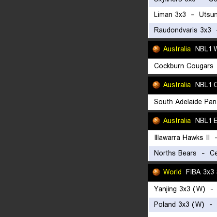
Liman 3x3
-
Utsu
Raudondvaris 3x3
Australia
NBL1 
Cockburn Cougars
Australia
NBL1 C
South Adelaide Pan
Australia
NBL1 E
Illawarra Hawks II
Norths Bears
-
Ce
World
FIBA 3x3
Yanjing 3x3 (W)
Poland 3x3 (W)