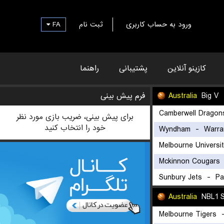
FA
ثبت نام
ورود به حساب کاربری
کازینو آنلاین
پشتیبانی
راهنما
فرم پیش بینی
Australia
Big V
Camberwell Dragon
برای پیش بینی، ضریب بازی مورد نظر
خود را انتخاب کنید
Wyndham
-
Warra
Melbourne Universi
Mckinnon Cougars
Sunbury Jets
-
Pa
Australia
NBL1 S
Melbourne Tigers